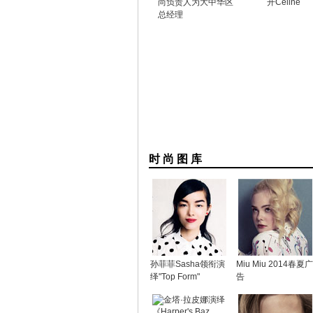
尚负责人为大中华区
开Celine
总经理
时 尚 图 库
孙菲菲Sasha领衔演
Miu Miu 2014春夏广
绎"Top Form"
告