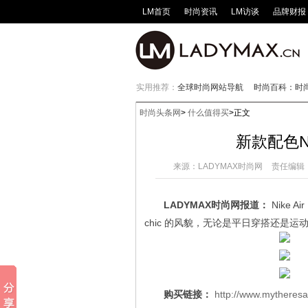
LM首页
时尚资讯
LM访谈
品牌财报
实用推荐：
全球时尚网站导航
时尚百科：时
时尚头条网
>
什么值得买
>正文
新款配色Nik
来源：
LADYMAX时尚网
责任编辑
LADYMAX时尚网报道：
Nike 
chic 的风貌，无论是平日穿搭还是
购买链接：
http://www.mytheresa