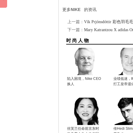
更多
NIKE
的资讯
上一篇：
Vík Prjónsdóttir 彩色
下一篇：
Mary Katrantzou X adida
时 尚 人 物
陷入困境，Nike CEO
业绩低迷，
换人
打工皇帝退
丝芙兰任命前京东时
传Hedi Sli