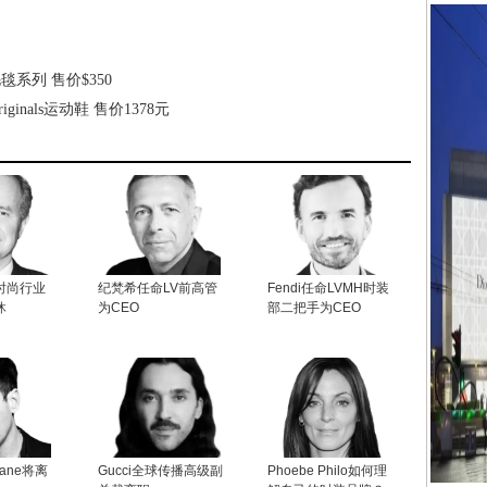
羽毛毛毯系列 售价$350
s Originals运动鞋 售价1378元
时尚行业
纪梵希任命LV前高管
Fendi任命LVMH时装
休
为CEO
部二把手为CEO
mane将离
Gucci全球传播高级副
Phoebe Philo如何理