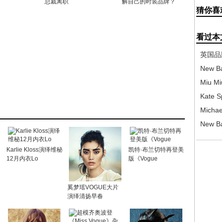
总裁离职
解自己的时装品牌？
猜你喜
看过本
英国品牌
New 
价
Miu 
Kate 
Micha
New B
售
Karlie Kloss演绎维秘
凯特·布兰切特再登美
12月内衣Lo
版《Vogue
奚梦瑶VOGUE大片
演绎清扬早春