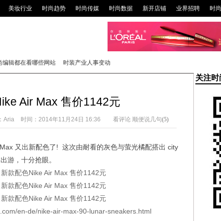
美妆行业
时尚趋势
时尚传媒
时尚数据
新开店铺
业界招聘
时
尚编辑都在看哪些网站
时装产业人事变动
关注时
e Air Max 售价1142元
：
Aria
时间：
2014年11月24日 16:36
看评论 顺便说几句
(5)
Air Max 又出新配色了! 这次由耐看的灰色与萤光橘配搭出 city
运动出游，十分抢眼。
.com/en-de/nike-air-max-90-lunar-sneakers.html