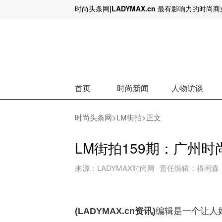
时尚头条网|LADYMAX.cn 最有影响力的时尚
爱马仕家族最大个人股东出局，140亿
首页
时尚新闻
人物访谈
时尚头条网
>
LM街拍
>正文
LM街拍159期：广州
来源：
LADYMAX时尚网
责任编辑：
得闲森
(LADYMAX.cn资讯)
编辑是一个让人