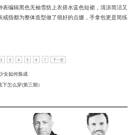
钟表编辑黑色无袖雪纺上衣搭水蓝色短裙，清凉简洁又
表戒指都为整体造型做了很好的点缀，手拿包更是简练
2
3
4
5
6
7
下一页
看少女如何炼成
底下怎么穿(第三期）