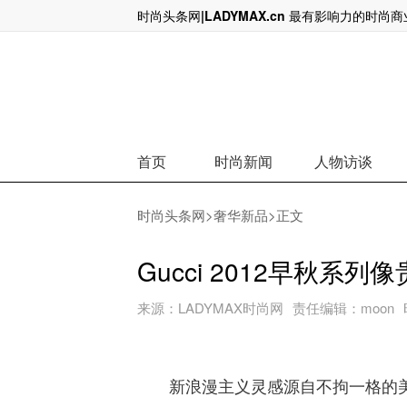
时尚头条网|LADYMAX.cn 最有影响力的时尚
爱马仕家族最大个人股东出局，140亿
首页
时尚新闻
人物访谈
时尚头条网
>
奢华新品
>正文
Gucci 2012早秋系
来源：
LADYMAX时尚网
责任编辑：
moon
新浪漫主义灵感源自不拘一格的美学