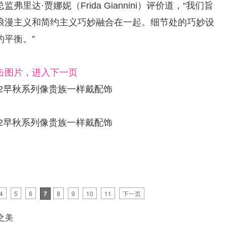
达·贾娜妮（Frida Giannini）评价道，“我们旨
浪漫主义和简约主义巧妙融合在一起。细节处的巧妙设
的平衡。”
击图片，进入下一页
4
5
6
7
8
9
10
11
下一页
之美