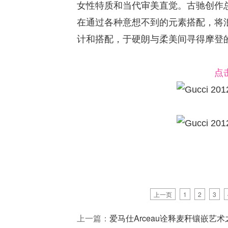
女性特质和当代审美直觉。古驰创作总监弗里
在通过各种意想不到的元素搭配，将
计和搭配，于硬朗与柔美间寻得摩登
点
上一页
1
2
3
上一篇：
爱马仕Arceau诠释麦秆镶嵌艺术