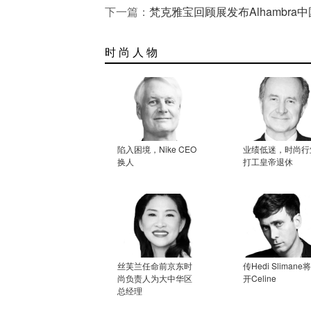
下一篇：
梵克雅宝回顾展发布Alhambra
时 尚 人 物
陷入困境，Nike CEO
业绩低迷，时尚行
换人
打工皇帝退休
丝芙兰任命前京东时
传Hedi Slimane
尚负责人为大中华区
开Celine
总经理