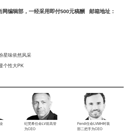
尚网编辑部，一经采用即付500元稿酬 邮箱地址：
扮星味依然风采
显个性大PK
业
纪梵希任命LV前高管
Fendi任命LVMH时装
为CEO
部二把手为CEO